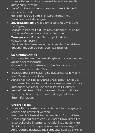
Unsere Fahrer sind stets pünktlich und bringen Sie
direkt zum Terminal.
Komfort: Reisen kann anstrengend sein. Lehnen Sie
sich zurück und
genießen Sie die Fahrt in unseren modernen,
klimatisierten Fahrzeugen.
Zuverlässigkeit
: Unser Service ist rund um die Uhr
verfügbar,
sodass Sie jederzeit auf uns zählen können – auch bei
frühen Abflügen oder späten Ankünften.
Transparente Preise:
Bei uns gibt es keine
versteckten Kosten.
Der Preis, den Sie sehen, ist der Preis, den Sie zahlen –
unabhängig von Verkehr oder Wartezeiten.
So funktioniert es:
Buchung: Buchen Sie Ihren Flughafentransfer bequem
online oder telefonisch.
Geben Sie Ihre Abholzeit und den Ort ein, und wir
kümmern uns um den Rest.
Bestätigung: Sie erhalten eine Bestätigungs-E-Mail mit
allen Details zu Ihrer Fahrt.
Abholung: Am Tag der Abreise holt unser Fahrer Sie
zum vereinbarten Zeitpunkt am gewünschten Ort ab
und bringt Sie sicher und schnell zum Flughafen.
Ankunft: An Ihrem Zielort erwartet Sie unser Fahrer
bereits am Ankunftsterminal und begleitet Sie zu
Ihrem Fahrzeug.
Unsere Flotte:
Unsere Flotte besteht aus modernen Fahrzeugen, die
regelmäßig gewartet werden,
um Ihnen höchste Sicherheit und Komfort zu bieten.
Unser Angebot reicht von luxuriösen Limousinen für
anspruchsvolle Einzelpersonen bis hin zu geräumigen
Reisebussen für Gruppenreisen – wir haben für jede
Anforderung das passende Fahrzeug. Egal, ob Sie einen