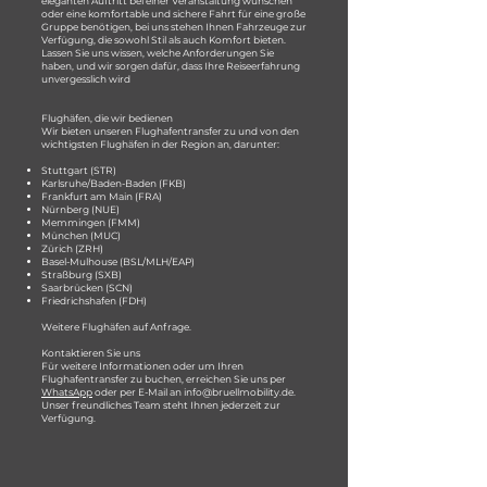
eleganten Auftritt bei einer Veranstaltung wünschen
oder eine komfortable und sichere Fahrt für eine große
Gruppe benötigen, bei uns stehen Ihnen Fahrzeuge zur
Verfügung, die sowohl Stil als auch Komfort bieten.
Lassen Sie uns wissen, welche Anforderungen Sie
haben, und wir sorgen dafür, dass Ihre Reiseerfahrung
unvergesslich wird
Flughäfen, die wir bedienen
Wir bieten unseren Flughafentransfer zu und von den
wichtigsten Flughäfen in der Region an, darunter:
Stuttgart (STR)
Karlsruhe/Baden-Baden (FKB)
Frankfurt am Main (FRA)
Nürnberg (NUE)
Memmingen (FMM)
München (MUC)
Zürich (ZRH)
Basel-Mulhouse (BSL/MLH/EAP)
Straßburg (SXB)
Saarbrücken (SCN)
Friedrichshafen (FDH)
Weitere Flughäfen auf Anfrage.
Kontaktieren Sie uns
Für weitere Informationen oder um Ihren
Flughafentransfer zu buchen, erreichen Sie uns per
WhatsApp
oder per E-Mail an
info@bruellmobility.de
.
Unser freundliches Team steht Ihnen jederzeit zur
Verfügung.