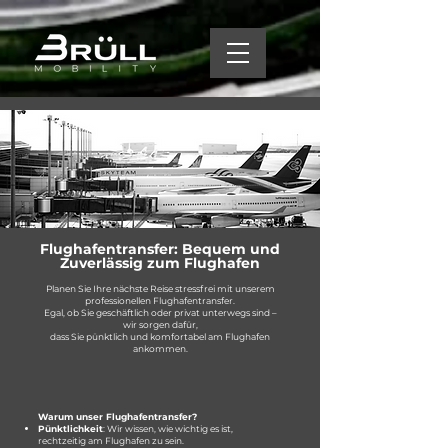
Flughafentransfer: Bequem und
Zuverlässig zum Flughafen
Planen Sie Ihre nächste Reise stressfrei mit unserem
professionellen Flughafentransfer.
Egal, ob Sie geschäftlich oder privat unterwegs sind –
wir sorgen dafür,
dass Sie pünktlich und komfortabel am Flughafen
ankommen.
Warum unser Flughafentransfer?
Pünktlichkeit
: Wir wissen, wie wichtig es ist,
rechtzeitig am Flughafen zu sein.